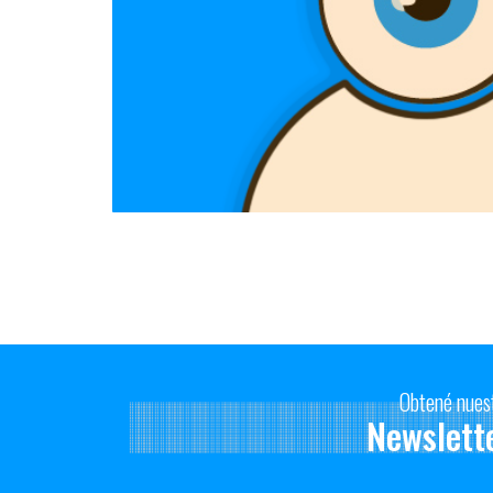
Obtené nues
Newslett