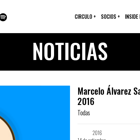
CIRCULO
+
SOCIOS
+
INSIDE
NOTICIAS
Marcelo Álvarez S
2016
Todas
‪#‎
PIENSA‬
2016