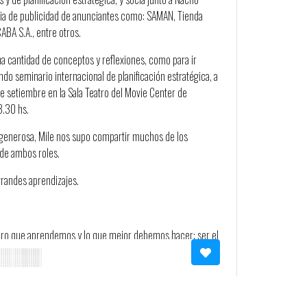
ia de publicidad de anunciantes como: SAMAN, Tienda
ABA S.A., entre otros.
na cantidad de conceptos y reflexiones, como para ir
do seminario internacional de planificación estratégica, a
de setiembre en la Sala Teatro del Movie Center de
3.30 hs.
generosa, Mile nos supo compartir muchos de los
de ambos roles.
randes aprendizajes.
mero que aprendemos y lo que mejor debemos hacer: ser el
hace funcionar a la organización.
entas, muchas veces a los porrazos, es que: