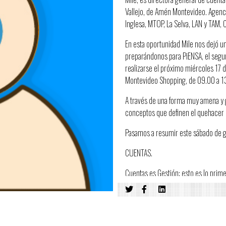
Vallejo, de Amén Montevideo. Agenc
Inglesa, MTOP, La Selva, LAN y TAM, C
En esta oportunidad Mile nos dejó u
preparándonos para PiENSA, el segun
realizarse el próximo miércoles 17 
Montevideo Shopping, de 09.00 a 1
A través de una forma muy amena y 
conceptos que definen el quehacer 
Pasamos a resumir este sábado de g
CUENTAS.
Cuentas es Gestión: esto es lo pri
“cuello” por el que pasa todo lo que 
Lo primero que aprendemos como cu
• Las fechas son importantes.