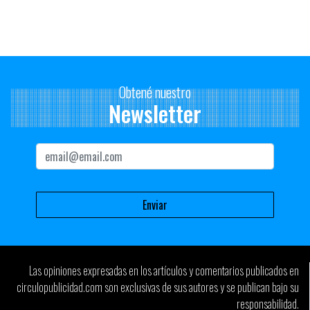
Fue fundador principal de Alpu, un proceso que tuvo su impronta.
Esas tareas mostraban el nivel de persona comprometida con su
profesión. Educaba promoviendo conciencia colectiva entre sus
pares. Su figura inspiraba respeto y confianza.
Era puntual. Vestía impecable. En su entrega profesional superaba
Obtené nuestro
toda expectativa.
Newsletter
Locutor de una forma de expresión cuyo epicentro fue La Batuta
en el entrepiso del Palacio Salvo, ámbito para los debates
respecto a las nuevas modalidades en la comunicación y en el
que intervenían el propio Banchero, Quito, Jasa, Mateo, Paco,
Bécquer , Juceca y tantos como visitadores tenía ese mundo del
audio, la música y la poesía.
Extraño mucho “al Banche”, un locutor necesario y un amigo
imprescindible.
Recuerdos de José Salgueiro:
Las opiniones expresadas en los artículos y comentarios publicados en
Ruben Banchero.
circulopublicidad.com son exclusivas de sus autores y se publican bajo su
Caballero de mirada penetrante y confiable. Era del mismo pueblo
responsabilidad.