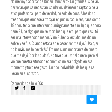
No me voy a acordar de Ruben Banchero? Un grande!! Es de las
personas que se necesitan, solidarios, defensor a rajatabla de la
ética profesional, pero de verdad, no solo de boca. A los dos o
tres años que empecé a trabajar en publicidad, o sea, hace como
18 años, tenía que intervenir quirúrgicamente a mi hijo que ahora
tiene 21, de algo que no se sabía bien que era, pero que resultó
ser una intervención menor. Vino Ruben al estudio, me dio un
sobre y se fue. Cuando estaba en el ascensor me dijo: “Usalo, si
no lo usás, me lo devolvés”. Era una suma importante de dinero
que me dejó “por las dudas”. No tuve que usar el dinero, pero el
vió que nuestra situación económica no era holgada en ese
momento y tuvo ese gesto. Un tipo inolvidable, de los que se
llevan en el corazón.
Recuerdos de Julio Díaz:
Como no me voy a acordar de EL BANCHE
Ruben Banchero, un Señor!
Lo extraño mucho. Extraño su voz, su presencia en los estudios
de audio, en las reuniones del grupo, su humor, su amistad.