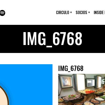
CIRCULO
+
SOCIOS
+
INSIDE
IMG_6768
IMG_6768