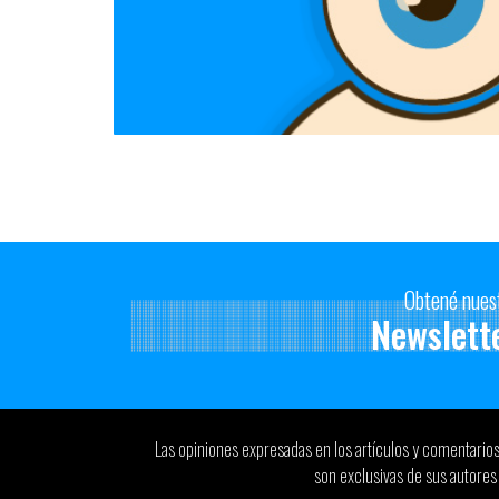
Obtené nues
Newslett
Las opiniones expresadas en los artículos y comentario
son exclusivas de sus autores 