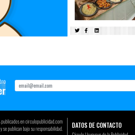
tro
er
s publicados en circulopublicidad.com
DATOS DE CONTACTO
y se publican bajo su responsabilidad.
Círculo Uruguayo de la Publicidad