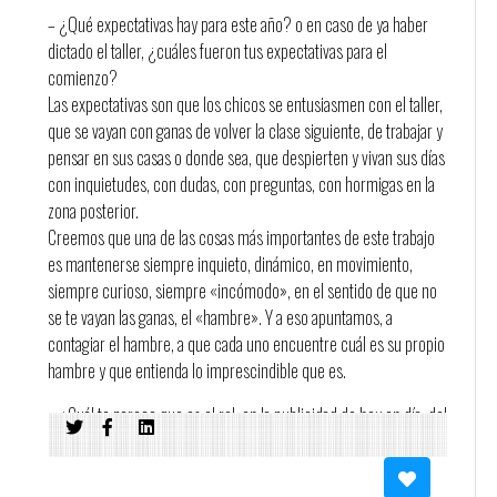
– ¿Qué expectativas hay para este año? o en caso de ya haber
dictado el taller, ¿cuáles fueron tus expectativas para el
comienzo?
Las expectativas son que los chicos se entusiasmen con el taller,
que se vayan con ganas de volver la clase siguiente, de trabajar y
pensar en sus casas o donde sea, que despierten y vivan sus días
con inquietudes, con dudas, con preguntas, con hormigas en la
zona posterior.
Creemos que una de las cosas más importantes de este trabajo
es mantenerse siempre inquieto, dinámico, en movimiento,
siempre curioso, siempre «incómodo», en el sentido de que no
se te vayan las ganas, el «hambre». Y a eso apuntamos, a
contagiar el hambre, a que cada uno encuentre cuál es su propio
hambre y que entienda lo imprescindible que es.
– ¿Cuál te parece que es el rol, en la publicidad de hoy en día, del
taller que dictas?
La prensa es uno de los «clásicos» de la publicidad, uno de los
primeros medios, de los que tiene más recorrido histórico. En