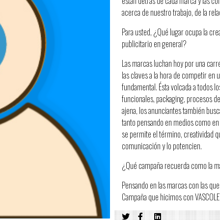
están detrás de cada marca y las co
acerca de nuestro trabajo, de la rela
Para usted, ¿Qué lugar ocupa la crea
publicitario en general?
Las marcas luchan hoy por una carrer
las claves a la hora de competir en 
fundamental. Ésta volcada a todos l
funcionales, packaging, procesos de
ajena, los anunciantes también bus
tanto pensando en medios como en m
se permite el término, creatividad 
comunicación y lo potencien.
¿Qué campaña recuerda como la má
Pensando en las marcas con las que te
Campaña que hicimos con VASCOLET e
desde todo punto de vista, el juego 