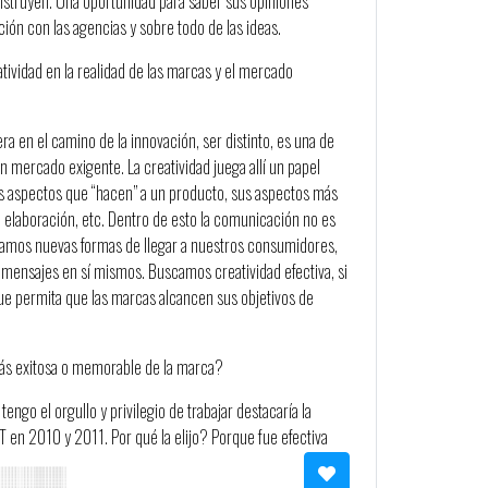
nstruyen. Una oportunidad para saber sus opiniones
ción con las agencias y sobre todo de las ideas.
tividad en la realidad de las marcas y el mercado
a en el camino de la innovación, ser distinto, es una de
un mercado exigente. La creatividad juega allí un papel
os aspectos que “hacen” a un producto, sus aspectos más
 elaboración, etc. Dentro de esto la comunicación no es
camos nuevas formas de llegar a nuestros consumidores,
ensajes en sí mismos. Buscamos creatividad efectiva, si
que permita que las marcas alcancen sus objetivos de
s exitosa o memorable de la marca?
ngo el orgullo y privilegio de trabajar destacaría la
n 2010 y 2011. Por qué la elijo? Porque fue efectiva
desarrollado para XO y PC (fue el 1er advergame