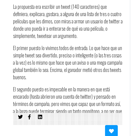
La propuesta era escribir un tweet (140 caracteres) que
definiera, explicara, gastara, a alguna de una lista de tres o cuatro
películas que les dimos, con miras a armar un usuario de twitter a
donde uno pueda ir a enterarse de qué va una película, o
simplemente, tweetear un argumento.
El primer puesto lo vivimos todos de entrada. Lo que hace que un
simple tweet sea divertido, preciso o inteligente (o las tres cosas
a la vez) es lo mismo que hace que un aviso o una mega campaña
global también lo sea. Encima, el ganador metió otros dos tweets
buenos.
El segundo puesto es impecable en la manera en que está
encarado (hasta abrieron una cuenta de twitter) y pensado en
términos de campaña, pero vimos que capaz que un formato así,
a la larga puede terminar siendo un tanto monótono, a no ser que
se le busque una vueltita más, que es lo que pasa con el tercer
puesto, que sigue un razonamiento parecido, pero remata más
arriba. Una de las menciones también hace algo similar, sumando