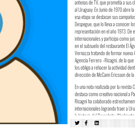
antenas de TV, que prometía a sus cl
al Uruguay. En Junio de 1970 abre la 
esa etapa se destacan sus campañas p
Despegue, que lo lleva a conocer lo
representación en el año 1973. De 
internacionales y participa como jur
en el subsuelo del restaurante El Á
Vernazza tratando de formar nueva Ag
Agencia Ferrero –Ricagni, de la que 
los obliga a rehacer la actividad de
dirección de McCann Ericsson de la 
En una nota realizada por la revista
destaca como creativo nacional a Pa
Ricagni ha colaborado estrechament
internacionales logrando traer a Ur
la historia del Desachate: Washington
Guanaes y muchos otros más que bri