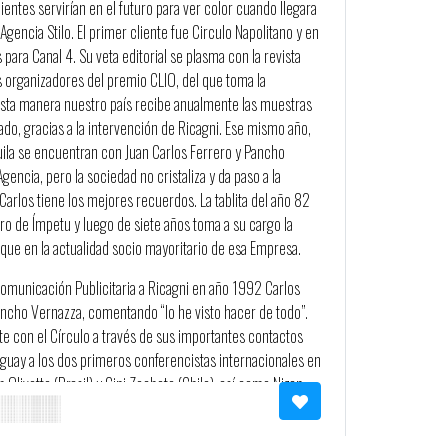
ientes servirían en el futuro para ver color cuando llegara
Agencia Stilo. El primer cliente fue Circulo Napolitano y en
ara Canal 4. Su veta editorial se plasma con la revista
s organizadores del premio CLIO, del que toma la
esta manera nuestro país recibe anualmente las muestras
ado, gracias a la intervención de Ricagni. Ese mismo año,
guila se encuentran con Juan Carlos Ferrero y Pancho
encia, pero la sociedad no cristaliza y da paso a la
Carlos tiene los mejores recuerdos. La tablita del año 82
ntro de Ímpetu y luego de siete años toma a su cargo la
que en la actualidad socio mayoritario de esa Empresa.
 Comunicación Publicitaria a Ricagni en año 1992 Carlos
ncho Vernazza, comentando “lo he visto hacer de todo”.
e con el Círculo a través de sus importantes contactos
uguay a los dos primeros conferencistas internacionales en
 Olivetto (Brasil) y Gini Zecheto (Chile), así como Nizan
llaron en sucesivos años.