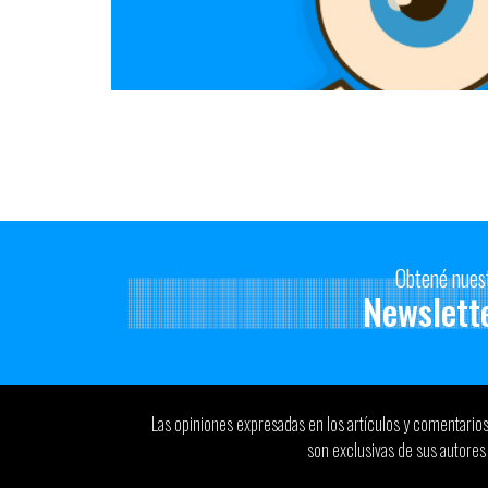
Obtené nues
Newslett
Las opiniones expresadas en los artículos y comentario
son exclusivas de sus autores 