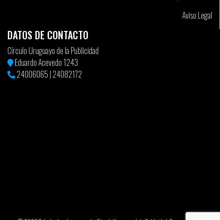
Creativos de un país y como organizadores de un festival, no
Aviso Legal
podemos ignorar que una parte importante de la credibilidad a
DATOS DE CONTACTO
largo plazo de la creatividad y los creativos en la industria, se
encuentra atada a que sus prácticas de reconocimiento inter
Círculo Uruguayo de la Publicidad
pares y la selección de sus mejores trabajos, se hagan de una
Eduardo Acevedo 1243
manera honesta….”
24006065
|
24082172
Algunos de los profesionales del Círculo Argentino de Creativos
que firman son Carlos Pérez y Joaquín Mollá.
Este no fue el único artículo que hizo referencia al tema en
cuestión.
Quien le dedicó mucho tiempo y espacio es nada más ni nada
menos que Jorge Martínez, director de adlatina.com.
“…El affaire DDB/WWF será sin duda un hito. En todos lados, en
distintos idiomas, todos coinciden en la necesidad de cambio de
códigos en los festivales, al menos en los más trascendentes…
…Detrás de la ambición desmedida y egocéntrica de algún