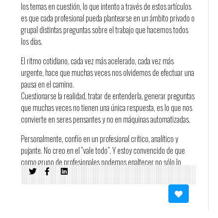
los temas en cuestión, lo que intento a través de estos artículos
es que cada profesional pueda plantearse en un ámbito privado o
grupal distintas preguntas sobre el trabajo que hacemos todos
los días.
El ritmo cotidiano, cada vez más acelerado, cada vez más
urgente, hace que muchas veces nos olvidemos de efectuar una
pausa en el camino.
Cuestionarse la realidad, tratar de entenderla, generar preguntas
que muchas veces no tienen una única respuesta, es lo que nos
convierte en seres pensantes y no en máquinas automatizadas.
Personalmente, confío en un profesional crítico, analítico y
pujante. No creo en el “vale todo”. Y estoy convencido de que
como grupo de profesionales podemos enaltecer no sólo lo
referente a nuestra profesión, sino también a nuestra cultura.
Hoy un gran colega, pero por sobre todo un gran amigo, me pasó
el link de un par de artículos publicados en adlatina.com.
Por suerte no somos los únicos que creemos en el