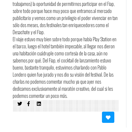
trabajamos) la oportunidad de permitirnos participar en el Fiap,
sobre todo porque hace muy poco que entramos al mercado
publicitario y vemos como un privilegio el poder vivenciar en tan
sólo dos meses, dos festivales tan enriquecedores como el
Desachate y el Fiap.
El viaje estuvo muy bien sobre todo porque había Play Station en
el barco, luego el hotel también impecable, al llegar nos dieron
una habitación cuádruple como cortesía de la casa, aún no
sabemos por qué. Del Fiap, el cocktail de lanzamiento estuvo
bueno, bastante tranquilo, estuvimos charlando con Pablo
Londero quien fue jurado y nos dio su visión del festival. De las
charlas no podemos comentar mucho ya que ayer nos
dedicamos exclusivamente al maratón creativo, del cual si les
podemos comentar un poco más.
Somos 7 duplas trabajando para Terra TV la cual nos pidió que
realicemos un video de menos de 30 segundos para tele e
internet. Tuvimos toda la tarde de ayer y el día de hoy (hasta las
17hs) para idear y realizar la pieza. Si bien durante el día de ayer
no hubo mucha interacción entre duplas, ya sobre la tarde-noche