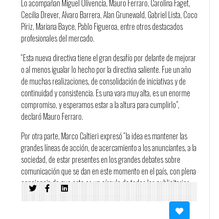
Lo acompañan Miguel Olivencia, Mauro Ferraro, Carolina Faget,
Cecilia Drever, Alvaro Barrera, Alan Grunewald, Gabriel Lista, Coco
Píriz, Mariana Bayce, Pablo Figueroa, entre otros destacados
profesionales del mercado.
“Esta nueva directiva tiene el gran desafío por delante de mejorar
o al menos igualar lo hecho por la directiva saliente. Fue un año
de muchas realizaciones, de consolidación de iniciativas y de
continuidad y consistencia. Es una vara muy alta, es un enorme
compromiso, y esperamos estar a la altura para cumplirlo”,
declaró Mauro Ferraro.
Por otra parte, Marco Caltieri expresó “la idea es mantener las
grandes líneas de acción, de acercamiento a los anunciantes, a la
sociedad, de estar presentes en los grandes debates sobre
comunicación que se dan en este momento en el país, con plena
conciencia de que este es un círculo de todos los publicitarios
uruguayos, de todos aquellos que de una u otra manera se
vinculan a nuestra actividad”.