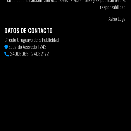
circulopublicidad.com son exclusivas de sus autores y se publican bajo su
_________________________________________________
responsabilidad.
MATERIALES A REALIZAR
Categoría profesionales: Una idea que cumpla con los objetivos,
Aviso Legal
sin importar el medio o el formato. Se deberá presentar un
DATOS DE CONTACTO
boceto montado en cartulina negra formato A3 y en formato
digital.
Círculo Uruguayo de la Publicidad
Eduardo Acevedo 1243
Categoría estudiantes: Una pieza de gráfica formato media
24006065
|
24082172
página. Se deberá presentar montada en cartulina negra formato
A3 y en formato digital.
INCLUSIONES OBLIGATORIAS: Legales, logos, teléfonos, etc.
Logo del museo. Ituzaingó 1377, Plaza Matriz
www.museogurvich.org
Actividad exclusiva para socios del Círculo. Sin costo.