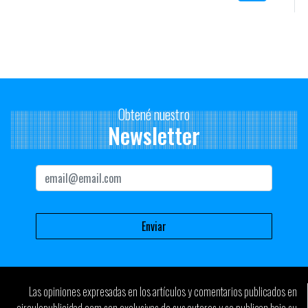
Sala 1 – Murales (Colección Permanente)
Sala 2 – Óleos (Colección Permanente)
Sala 3 – Objetos y obras en papel (Colección Permanente)
Sala 4 – Esculturas
Sala 5 y 6 – Exposiciones temporales
PÚBLICO OBJETIVO: A quién dirigimos el mensaje
Obtené nuestro
Le hablamos a jóvenes de entre 15 y 25 años de NSE medio y
Newsletter
medio-alto. Tienen sensibilidad estética, gusto por el arte y el
diseño sin embargo son quienes menos visitan el museo.
Desconocen en su mayoría la obra del Gurvich.
¿QUE SE PRETENDE LOGRAR CON LA COMUNICACIÓN?
Generar interés en la obra del artista para lograr un volumen
diario de visitantes al museo. El objetivo es incrementar la fuente
de ingresos a través de la venta de entradas, como forma de
sustentar los costos de mantenimiento del edificio.
PROPUESTA “SINGLE MINDED”
Las opiniones expresadas en los artículos y comentarios publicados en
Opa, mirá Gurvich!