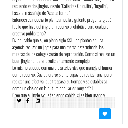
recuerdo varios jingles, desde “Galletitas Chiquilín”, “Jugolín”,
hasta el más añejo de “Aceite Torino”
Entonces es necesario plantearnos la siguiente pregunta: ¿qué
fue lo que hizo del jingle un recurso prohibitivo para cualquier
creativo publicitario?
Es indudable que si, en pleno siglo XXI, uno plantea en una
agencia realizar un jingle para una marca determinada, las
miradas de los colegas serán de reprobación. Como si realizar un
buen jingle no fuera lo suficientemente complejo.
Lo mismo sucede con una pieza televisiva que maneja el humor
como recurso. Cualquiera se siente capaz de realizar una, pero
realizar una efectiva, que traspase su tiempo y se establezca
como un clásico en la cultura popular es muy difícil.
Creo que el jingle sigue teniendo cabida, si es bien usado y
responde a la estrategia de marca. Se trata de un recurso
poderoso que logra establecer una relación entre consumidor y
marca.
Para profundizar más al respecto me contacté con Miguel García,