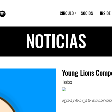
CIRCULO
+
SOCIOS
+
INSIDE
NOTICIAS
Young Lions Compe
Todas
Ingresá y descargá las bases del conc
Descargar