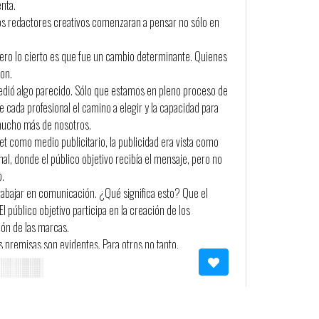
enta.
 los redactores creativos comenzaran a pensar no sólo en
ro lo cierto es que fue un cambio determinante. Quienes
on.
edió algo parecido. Sólo que estamos en pleno proceso de
 cada profesional el camino a elegir y la capacidad para
mucho más de nosotros.
net como medio publicitario, la publicidad era vista como
al, donde el público objetivo recibía el mensaje, pero no
o.
trabajar en comunicación. ¿Qué significa esto? Que el
l público objetivo participa en la creación de los
ón de las marcas.
 premisas son evidentes. Para otros no tanto.
le pensar en una marca que no mantenga una
onsumidores, actuales y potenciales.
cas todavía no se dieron cuenta del cambio. Muchos
 web informativa. Grave error.