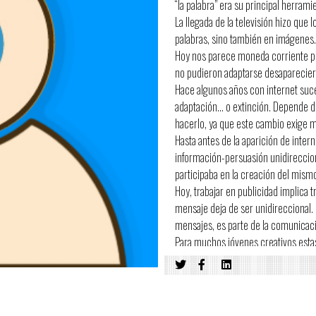
“la palabra” era su principal herrami
La llegada de la televisión hizo que
palabras, sino también en imágenes.
Hoy nos parece moneda corriente pe
no pudieron adaptarse desaparecier
Hace algunos años con internet suc
adaptación… o extinción. Depende de
hacerlo, ya que este cambio exige 
Hasta antes de la aparición de inter
información-persuasión unidireccion
participaba en la creación del mism
Hoy, trabajar en publicidad implica 
mensaje deja de ser unidireccional. E
mensajes, es parte de la comunicaci
Para muchos jóvenes creativos estas
Lo cierto es que hoy es inconcebib
comunicación permanente con sus c
Sin embargo parece que muchas mar
consideran internet como una página