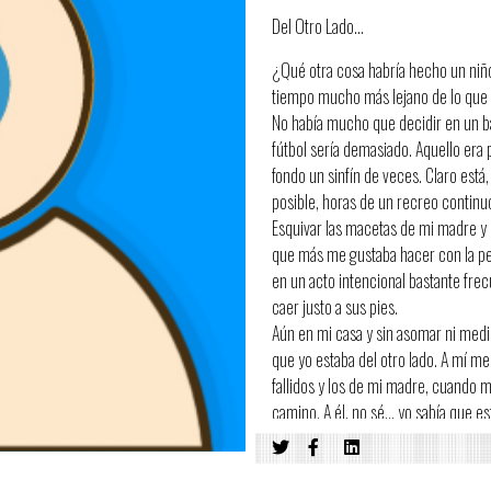
Del Otro Lado…
¿Qué otra cosa habría hecho un niño 
tiempo mucho más lejano de lo que 
No había mucho que decidir en un bar
fútbol sería demasiado. Aquello era p
fondo un sinfín de veces. Claro está
posible, horas de un recreo continuo
Esquivar las macetas de mi madre y e
que más me gustaba hacer con la pel
en un acto intencional bastante frec
caer justo a sus pies.
Aún en mi casa y sin asomar ni medio
que yo estaba del otro lado. A mí me 
fallidos y los de mi madre, cuando m
camino. A él, no sé… yo sabía que es
lo que sucedería y hasta lo esperab
su deseo y desafiando todo sentido 