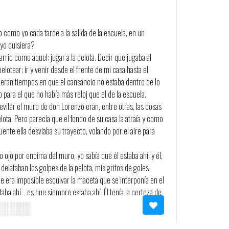
como yo cada tarde a la salida de la escuela, en un
yo quisiera?
rio como aquel: jugar a la pelota. Decir que jugaba al
elotear; ir y venir desde el frente de mi casa hasta el
, eran tiempos en que el cansancio no estaba dentro de lo
 para el que no había más reloj que el de la escuela.
vitar el muro de don Lorenzo eran, entre otras, las cosas
ota. Pero parecía que el fondo de su casa la atraía y como
uente ella desviaba su trayecto, volando por el aire para
 ojo por encima del muro, yo sabía que él estaba ahí, y él,
delataban los golpes de la pelota, mis gritos de goles
e era imposible esquivar la maceta que se interponía en el
taba ahí… es que siempre estaba ahí. Él tenía la certeza de
a, entonces se levantaba justo cuando mi pelota obedecía
de dirección y gravedad caía a sus pies. Quedaba entonces