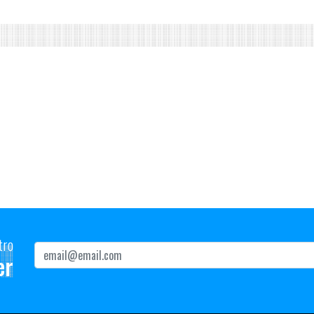
tro
er