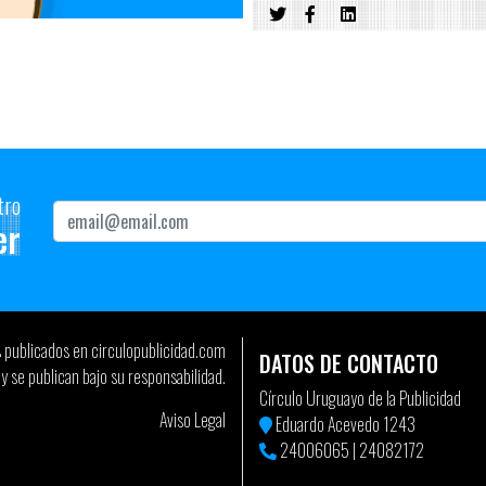
tro
er
s publicados en circulopublicidad.com
DATOS DE CONTACTO
y se publican bajo su responsabilidad.
Círculo Uruguayo de la Publicidad
Aviso Legal
Eduardo Acevedo 1243
24006065
|
24082172