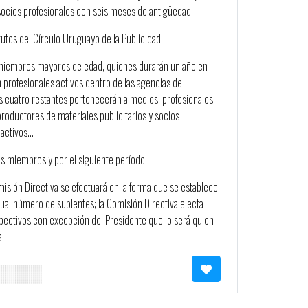
 socios profesionales con seis meses de antigüedad.
utos del Círculo Uruguayo de la Publicidad:
1 miembros mayores de edad, quienes durarán un año en
n profesionales activos dentro de las agencias de
os cuatro restantes pertenecerán a medios, profesionales
roductores de materiales publicitarios y socios
 activos…
us miembros y por el siguiente período.
sión Directiva se efectuará en la forma que se establece
al número de suplentes; la Comisión Directiva electa
pectivos con excepción del Presidente que lo será quien
a.