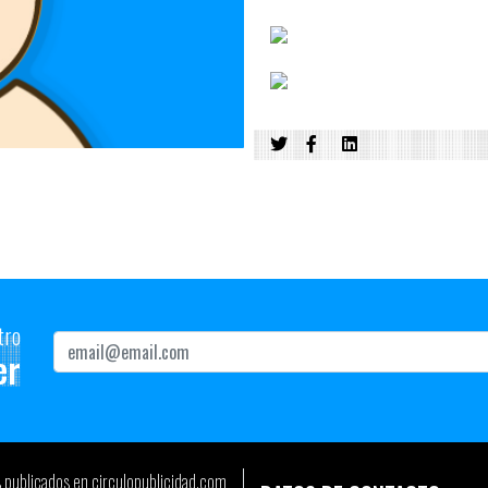
tro
er
s publicados en circulopublicidad.com