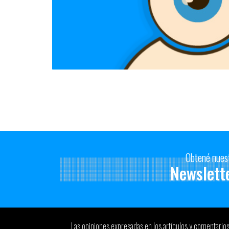
Obtené nues
Newslett
Las opiniones expresadas en los artículos y comentario