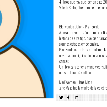
4 libros que hay que leer en este 2
Valeria Stella, Directora de Cuentas 
La agencia
Bienvenido Dolor – Pilar Sordo
A pesar de ser un género muy criti
historia de este tipo, que bien na
algunos estados emocionales.
Pilar Sordo narra temas fundamental
el verdadero significado de la feli
cáncer.
Un libro para tener a mano y consu
nuestra fibra más íntima.
Mad Women – Jane Maas
Jane Mass fue la madre de la célebr
más reconocidos en todo el mundo. 
dorada de la publicidad entre los añ
Este libro, valiéndose del contenido