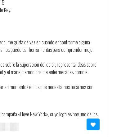
015.
de Key.
cado, me gusta de vez en cuando encontrarme alguna
rrada nos puede dar herramientas para comprender mejor
es sobre la superación del dolor, representa ideas sobre
cidad y el manejo emocional de enfermedades como el
ltar en momentos en los que necesitamos tocarnos con
e campaña «I love New York», cuyo logo es hoy uno de los
Fue una de las mujeres que formaron parte de la era
os 60 y 70.
 de la serie Mad Men, nos cuenta un sinfín de anécdotas y