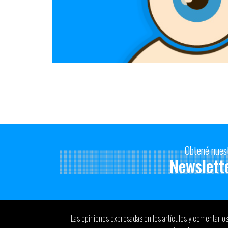
Obtené nues
Newslett
Las opiniones expresadas en los artículos y comentario