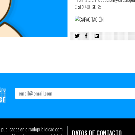
O al 24006065
tro
er
s publicados en circulopublicidad.com
DATOS DE CONTACTO