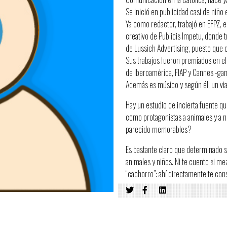
Se inició en publicidad casi de ni
Ya como redactor, trabajó en EFPZ,
creativo de Publicis Impetu, donde t
de Lussich Advertising, puesto que o
Sus trabajos fueron premiados en e
de Iberoamérica, FIAP y Cannes -ga
Además es músico y según él, un viaj
Hay un estudio de incierta fuente qu
como protagonistas a animales y a 
parecido memorables?
Es bastante claro que determinado s
animales y niños. Ni te cuento si mez
“cachorro”; ahí directamente te cons
efectividad de esos avisos, ya que 
a la pantalla no forzosamente tiene 
No soy gran fan de los avisos con “n
me viene a la mente es un aviso de 