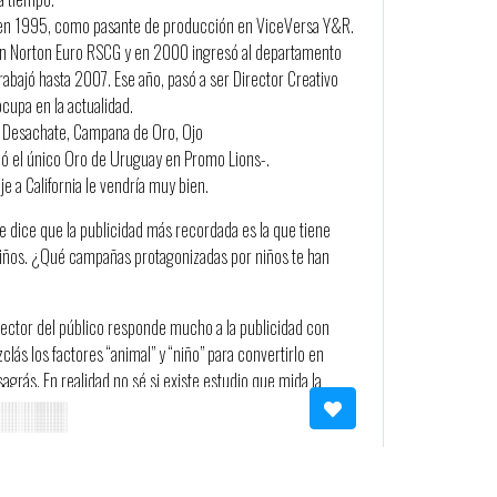
ño en 1995, como pasante de producción en ViceVersa Y&R.
 en Norton Euro RSCG y en 2000 ingresó al departamento
rabajó hasta 2007. Ese año, pasó a ser Director Creativo
cupa en la actualidad.
l Desachate, Campana de Oro, Ojo
nó el único Oro de Uruguay en Promo Lions-.
e a California le vendría muy bien.
e dice que la publicidad más recordada es la que tiene
niños. ¿Qué campañas protagonizadas por niños te han
ector del público responde mucho a la publicidad con
clás los factores “animal” y “niño” para convertirlo en
agrás. En realidad no sé si existe estudio que mida la
la cantidad de veces que se diga un “aaah” embobado frente
relación directa con los resultados reales de los mismos.
iños lindos”, es más fuerte que yo. Por eso el primero que
un niño que armaba un berrinche insufrible en un