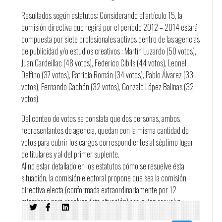
Resultados según estatutos: Considerando el artículo 15, la
comisión directiva que regirá por el período 2012 – 2014 estará
compuesta por siete profesionales activos dentro de las agencias
de publicidad y/o estudios creativos : Martín Luzardo (50 votos),
Juan Cardeillac (48 votos), Federico Cibils (44 votos), Leonel
Delfino (37 votos), Patricia Román (34 votos), Pablo Álvarez (33
votos), Fernando Cachón (32 votos), Gonzalo López Baliñas (32
votos).
Del conteo de votos se constata que dos personas, ambos
representantes de agencia, quedan con la misma cantidad de
votos para cubrir los cargos correspondientes al séptimo lugar
de titulares y al del primer suplente.
Al no estar detallado en los estatutos cómo se resuelve ésta
situación, la comisión electoral propone que sea la comisión
directiva electa (conformada extraordinariamente por 12
miembros para resolver ésta situación) sea quien resuelva
quiénes serán sus 11 integrantes.