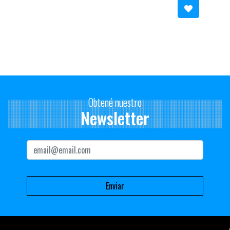
Los 4 restantes pertenecerán a medios, profesionales
relacionados con la comunicación, productores de materiales
publicitarios y socios honorarios:
Fernanda Ariceta (55 votos), Federico Moreira (44 votos), Mauro
Sacco (25 votos), Miguel Olivencia (24 votos).
La comisión directiva contará con la misma cantidad de
Obtené nuestro
suplentes:
Newsletter
Gabriel Méndez (27 votos), Pablo Bonino (27 votos), Cecilia
Drever (25 votos), Jorge Gregori (22 votos), Esteban García (20
votos), Martín “Tincho” González (20 votos), Patricia Churi (18
votos), Mauricio Bonari (16 votos), Héctor “Coy”Muiño (14 votos),
Federico de los Santos (13 votos).
La comisión directiva electa designará en su seno los cargos
respectivos con excepción del Presidente que será la persona
más votada – FERNANDA ARICETA, 55 votos.