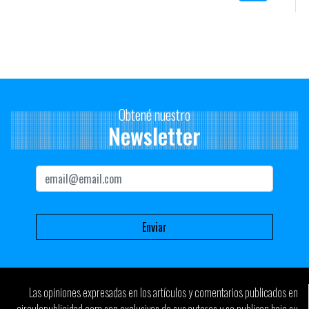
pregunta era cómo diferenciarse, y logramos a través de estas
piezas poder destacarnos en la tanda de la radio.
¿Qué significan para usted, como profesional y desde la agencia
que forma parte, los reconocimientos en festivales publicitarios
como por ejemplo el FIAP?
Obtené nuestro
Los festivales y los premios reflejan el nivel de competitividad de
Newsletter
las agencias y su potencial creativo. Lo ideal es que vaya
acompañado por el éxito de los clientes y sus marcas.
¿Cómo observa al mercado publicitario uruguayo hoy?
Un mercado en pleno cambio, con más competidores, con
clientes menos fieles, menos propensos a confiar en una idea,
con inversiones menores, sin duda un mercado cada vez más
exigente. A su vez, estamos en un momento de plena adaptación
y aprendizaje por la influencia de las nuevas tecnologías y redes
sociales.
Las opiniones expresadas en los artículos y comentarios publicados en