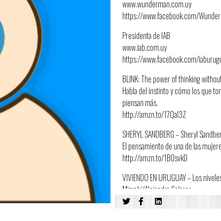
www.wunderman.com.uy
https://www.facebook.com/Wunde
Presidenta de IAB
www.iab.com.uy
https://www.facebook.com/iaburug
BLINK: The power of thinking withou
Habla del instinto y cómo los que t
piensan más.
http://amzn.to/17QaI3Z
SHERYL SANDBERG – Sheryl Sandberg
El pensamiento de una de las mujer
http://amzn.to/1B0svkD
VIVIENDO EN URUGUAY – Los niveles
Mizrahi/Alejandra Solares
Ayuda a responder una de las pregun
hablando”