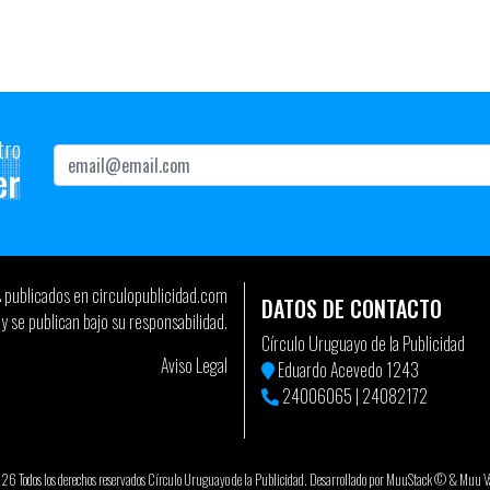
http://bit.ly/1CvrsuX
tro
er
s publicados en circulopublicidad.com
DATOS DE CONTACTO
y se publican bajo su responsabilidad.
Círculo Uruguayo de la Publicidad
Aviso Legal
Eduardo Acevedo 1243
24006065
|
24082172
 Todos los derechos reservados Círculo Uruguayo de la Publicidad. Desarrollado por
MuuStack ©
&
Muu Va