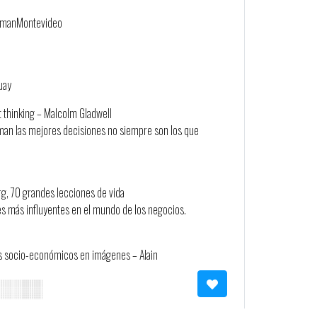
rmanMontevideo
uay
t thinking – Malcolm Gladwell
oman las mejores decisiones no siempre son los que
, 70 grandes lecciones de vida
es más influyentes en el mundo de los negocios.
 socio-económicos en imágenes – Alain
tas más importantes de un brief: “a quién le estamos