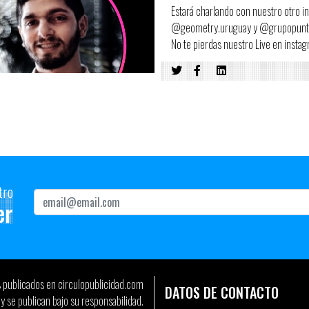
Estará charlando con nuestro otro 
@geometry.uruguay y @grupopunto.
No te pierdas nuestro Live en insta
tro
er
s publicados en circulopublicidad.com
DATOS DE CONTACTO
y se publican bajo su responsabilidad.