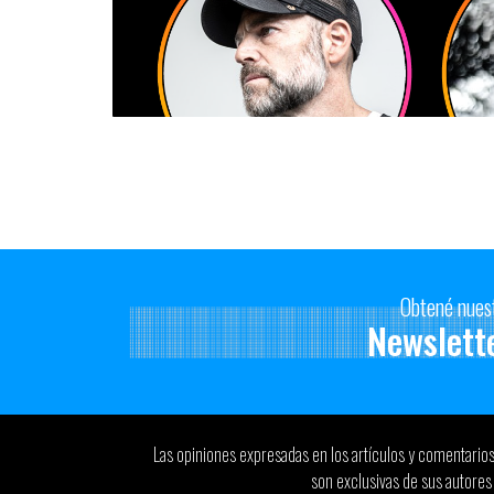
Obtené nues
Newslett
Las opiniones expresadas en los artículos y comentario
son exclusivas de sus autores 