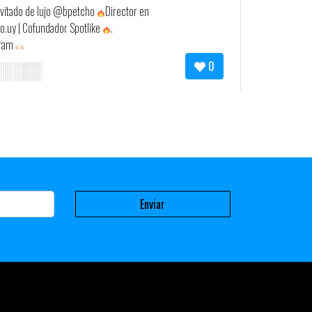
invitado de lujo @bpetcho
Director en
uy | Cofundador Spotlike
.
gram
0