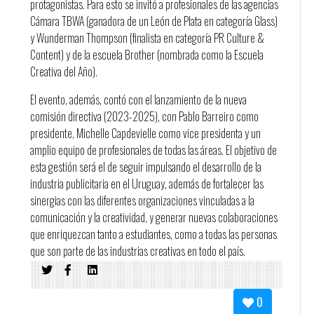
protagonistas. Para esto se invitó a profesionales de las agencias
Cámara TBWA (ganadora de un León de Plata en categoría Glass)
y Wunderman Thompson (finalista en categoría PR Culture &
Content) y de la escuela Brother (nombrada como la Escuela
Creativa del Año).
El evento, además, contó con el lanzamiento de la nueva
comisión directiva (2023-2025), con Pablo Barreiro como
presidente, Michelle Capdevielle como vice presidenta y un
amplio equipo de profesionales de todas las áreas. El objetivo de
esta gestión será el de seguir impulsando el desarrollo de la
industria publicitaria en el Uruguay, además de fortalecer las
sinergias con las diferentes organizaciones vinculadas a la
comunicación y la creatividad, y generar nuevas colaboraciones
que enriquezcan tanto a estudiantes, como a todas las personas
que son parte de las industrias creativas en todo el país.
Entre las actividades que la nueva comisión presentó, están los ya
clásicos talleres para estudiantes, con la novedad de que pasarán
a ser itinerantes, habrá un nuevo ciclo de workshops para
0