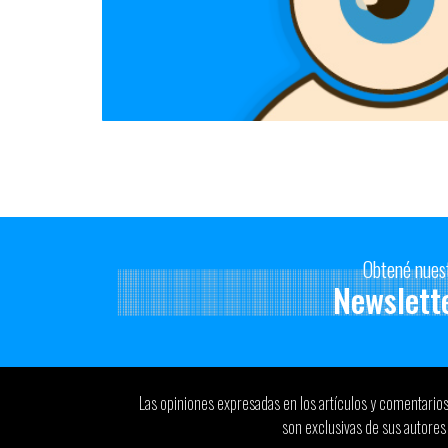
Obtené nues
Newslett
Las opiniones expresadas en los artículos y comentario
son exclusivas de sus autores 