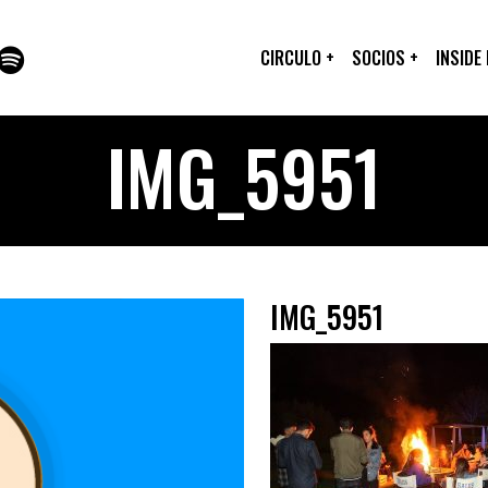
CIRCULO
+
SOCIOS
+
INSIDE
IMG_5951
IMG_5951