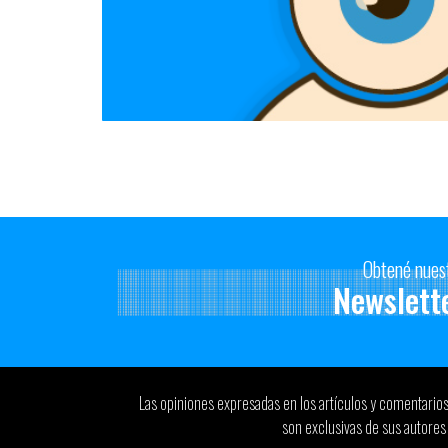
Obtené nues
Newslett
Las opiniones expresadas en los artículos y comentario
son exclusivas de sus autores 