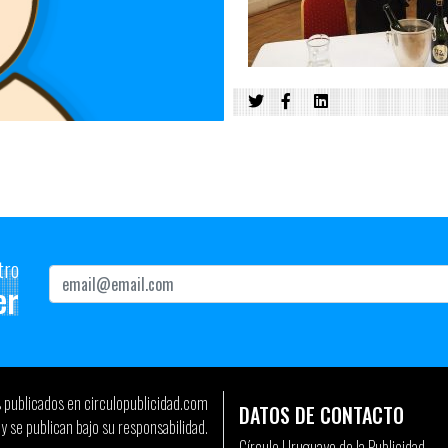
tro
er
s publicados en circulopublicidad.com
DATOS DE CONTACTO
y se publican bajo su responsabilidad.
Círculo Uruguayo de la Publicidad