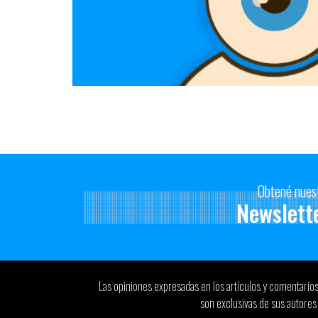
Obtené nues
Newslett
Las opiniones expresadas en los artículos y comentario
son exclusivas de sus autores 