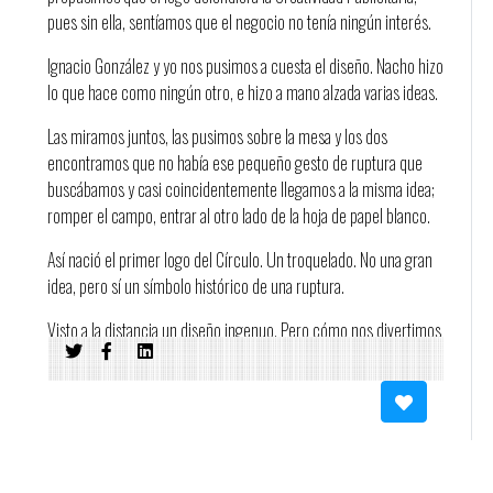
pues sin ella, sentíamos que el negocio no tenía ningún interés.
Ignacio González y yo nos pusimos a cuesta el diseño. Nacho hizo
lo que hace como ningún otro, e hizo a mano alzada varias ideas.
Las miramos juntos, las pusimos sobre la mesa y los dos
encontramos que no había ese pequeño gesto de ruptura que
buscábamos y casi coincidentemente llegamos a la misma idea;
romper el campo, entrar al otro lado de la hoja de papel blanco.
Así nació el primer logo del Círculo. Un troquelado. No una gran
idea, pero sí un símbolo histórico de una ruptura.
Visto a la distancia un diseño ingenuo. Pero cómo nos divertimos
haciéndolo. ¿No, Nacho?
Trato de reproducir nuestra conversación: “no estamos en lucha
contra nadie, ¿verdad? No. Pero tampoco vamos a perder la
oportunidad de marcar la ruptura. No. Hagamos un agujero
circular en la hoja, entonces. ¿Te parece?”.