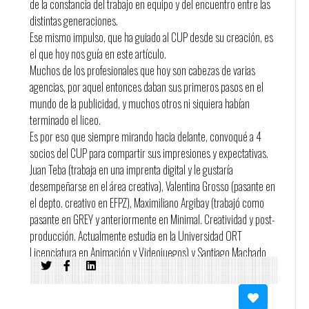
de la constancia del trabajo en equipo y del encuentro entre las
distintas generaciones.
Ese mismo impulso, que ha guiado al CUP desde su creación, es
el que hoy nos guía en este artículo.
Muchos de los profesionales que hoy son cabezas de varias
agencias, por aquel entonces daban sus primeros pasos en el
mundo de la publicidad, y muchos otros ni siquiera habían
terminado el liceo.
Es por eso que siempre mirando hacia delante, convoqué a 4
socios del CUP para compartir sus impresiones y expectativas.
Juan Teba (trabaja en una imprenta digital y le gustaría
desempeñarse en el área creativa), Valentina Grosso (pasante en
el depto. creativo en EFPZ), Maximiliano Argibay (trabajó como
pasante en GREY y anteriormente en Minimal. Creatividad y post-
producción. Actualmente estudia en la Universidad ORT
Licenciatura en Animación y Videojuegos) y Santiago Machado
(con muchas ganas de empezar a trabajar en creatividad y
producción) tienen algo en común.
Nacieron hace 21 años. Y son los próximos protagonistas de una