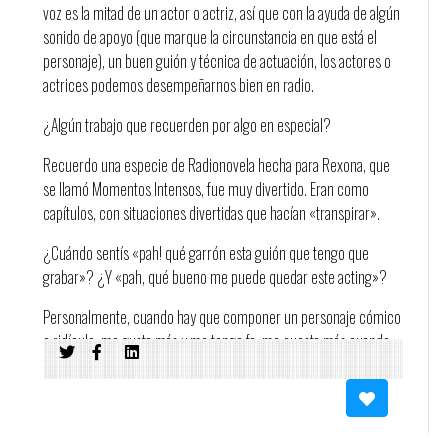
voz es la mitad de un actor o actriz, así que con la ayuda de algún
sonido de apoyo (que marque la circunstancia en que está el
personaje), un buen guión y técnica de actuación, los actores o
actrices podemos desempeñarnos bien en radio.
¿Algún trabajo que recuerden por algo en especial?
Recuerdo una especie de Radionovela hecha para Rexona, que
se llamó Momentos Intensos, fue muy divertido. Eran como
capítulos, con situaciones divertidas que hacían «transpirar».
¿Cuándo sentís «pah! qué garrón esta guión que tengo que
grabar»? ¿Y «pah, qué bueno me puede quedar este acting»?
Personalmente, cuando hay que componer un personaje cómico
o ridículo, me gusta más y me tengo fe; me cuesta más cuando
es más en serio y de locución, porque justamente no soy
locutora y lo que he hecho en radio es desde la actuación y la
composición de personajes.