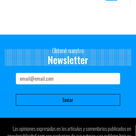
la carrera. ¿Qué les parece este mayor protagonismo que
adquieren tanto los estudiantes como los centros de estudio?
– Me parece muy bien. Creo mucho en el intercambio y en la
autoformación.
Está bueno tener instancias donde debatir, cuestionar y
enriquecer el trabajo.
Obtené nuestro
Yo creo que la experiencia formativa no viene sólo de los
Newsletter
profesionales que damos los talleres. Nosotros somos un insumo,
pero el verdadero trabajo de aprendizaje está en la
profundización que cada uno pueda hacer de esa experiencia.
Para eso es importante estar abierto al cuestionamiento y tener
confianza en el trabajo hecho.
– Para algunos estudiantes esta va a ser su primera oportunidad
de presentarle una idea a un equipo creativo profesional ¿Qué
consejos les puedan dar a la hora de la presentación?
– La presentación no es sólo una parte del trabajo… muchas
Las opiniones expresadas en los artículos y comentarios publicados en
veces ES el trabajo. Creo que es una buena oportunidad para