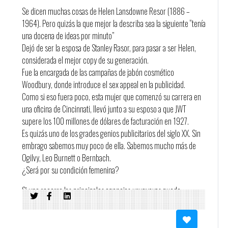
Se dicen muchas cosas de Helen Lansdowne Resor (1886 –
1964). Pero quizás la que mejor la describa sea la siguiente “tenía
una docena de ideas por minuto”
Dejó de ser la esposa de Stanley Rasor, para pasar a ser Helen,
considerada el mejor copy de su generación.
Fue la encargada de las campañas de jabón cosmético
Woodbury, donde introduce el sex appeal en la publicidad.
Como si eso fuera poco, esta mujer que comenzó su carrera en
una oficina de Cincinnati, llevó junto a su esposo a que JWT
supere los 100 millones de dólares de facturación en 1927.
Es quizás uno de los grades genios publicitarios del siglo XX. Sin
embrago sabemos muy poco de ella. Sabemos mucho más de
Ogilvy, Leo Burnett o Bernbach.
¿Será por su condición femenina?
Si uno recorre las principales agencias uruguayas puede
observar que la mayor parte de los cargos de creativos son
ocupados por hombres. Incluso hay agencias donde no hay
ninguna mujer en el departamento creativo. ¿Alguien se