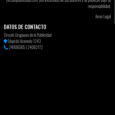
circulopublicidad.com son exclusivas de sus autores y se publican bajo su
Apenas terminada la experiencia de pasante, mandó su carpeta a
responsabilidad.
Y&R donde quedó efectiva. Hoy trabaja para cuentas como el
Ministerio de Turismo, Bayer, Danone, Arcor, Los Nietitos y más.
Aviso Legal
DATOS DE CONTACTO
Ana Mandler también comenzó gracias a las famosas y discutidas
pasantías.
Círculo Uruguayo de la Publicidad
Estuvo en Cámara TBWA, en el año 98. Después pasé a Slogan
Eduardo Acevedo 1243
DDB en el año 99 y a Young & Rubicam en 2000, donde al fin la
24006065
|
24082172
pasantía se transformó en trabajo.
La crisis del 2002 golpeó duro el mercado pero eso no le
impidió llegar a Teorema, donde conoció a Leandro Gomez y
trabajó en la campaña “Pastos” para el INAC. Bronce en Cannes y
con ello un salto a la agencia propia. Hoy es dueña y Directora
Creativa de VACA. Ha trabajado para Nivea, Inac, Bic, Colgate
Palmolive, Unilever, Macromercado, Inca, Repapel, entre otros.
Martín: ¿Principales aportes de la mujer a la tarea creativa?
JB – “La frase “el aporte de las mujeres en la tarea creativa” me
recuerda a otra que escucho bastante seguido que dice algo así