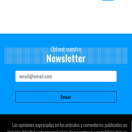
Interactivos, casos de Innovación en medios, casos de
Promoción y Relaciones Públicas de Iberoamérica. Al mismo
tiempo también presenta la información de las Top 3 Mejores
Agencias de Iberoamérica en Cine /TV, Gráfica, Radio, Vía Pública,
Promo, Directo, Innovador e Interactivo y las piezas más
premiadas de enero a diciembre de 2009.
Obtené nuestro
En esta oportunidad, la mejor agencia fue nuevamente Almap
Newsletter
BBDO, que se ubicó en esa posición por quinta vez consecutiva
(se mantiene en ese lugar desde el surgimiento del ranking);
Landia, que volvió a ser la productora más premiada, al igual que
en 2006; la Cruz Roja Portuguesa apareció por primera vez en la
lista para quedarse directamente en el primer puesto de
anunciantes; y entre las redes de comunicación, BBDO fue -
como ya es costumbre la que recibió más estatuillas.
El LatinSpots Ranking también presenta el desempeño de las
mejores agencias de cada país producto de la suma de puntos
Las opiniones expresadas en los artículos y comentarios publicados en
obtenidos por las empresas en los festivales más importantes del