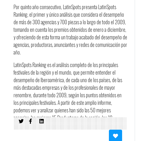
Por quinto año consecutivo, LatinSpots presenta LatinSpots
Ranking, el primer y único análisis que considera el desempeño
de más de 300 agencias y 700 piezas a lo largo de todo el 2009,
tomando en cuenta los premios obtenidos de enero a diciembre,
y ofreciendo de esta forma un trabajo acabado del desempeño de
agencias, productoras, anunciantes y redes de comunicación por
año.
LatinSpots Ranking es el análisis completo de los principales
festivales de la región y el mundo, que permite entender el
desempeño de Iberoamérica, de cada uno de los países, de las
más destacadas empresas y de los profesionales de mayor
renombre, durante todo 2009, según los puntos obtenidos en
los principales festivales. A partir de este amplio informe,
podemos ver y analizar quienes han sido las 50 mejores
agencias, las mejores 15 Productoras de la región, los 10
anunciantes más premiados, las 10 mejores Redes, las 10
mejores Agencias Independientes y el Top 10 de los mejores
avisos de Cine/TV, Gráfica, Radio, Vía Pública, trabajos