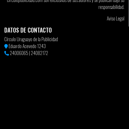
circulopublicidad.com son exclusivas de sus autores y se publican bajo su
mundo durante 2009. A nivel país Brasil, Argentina y España
responsabilidad.
encabezan la lista de los más premiados de Iberoamérica a lo
largo de 2009. Estas potencias creativas siguen marcando el
Aviso Legal
camino de la creatividad en la región
DATOS DE CONTACTO
El LatinSpots Ranking 2009 permite vislumbrar las perspectivas
Círculo Uruguayo de la Publicidad
del mercado hoy, en un año en el que habrá que aprovechar y
Eduardo Acevedo 1243
poner en práctica todo lo aprendido en integración, el mundo de
24006065
|
24082172
lo digital, las redes sociales, los cambios en el consumidor y la
incorporación de nuevos estratos sociales al mercado de
consumo, puntos fundamentales que marcaron a la industria en
los últimos meses.
Los puntos que recibe cada pieza son el resultado de la
multiplicación de un valor asignado al premio recibido en un
determinado festival por un valor asignado a dicho certamen.
Alguno de los festivales considerados a la hora de elaborar este
ranking fueron: Cannes, Clio, The One Show, D&AD y El Ojo a lo
largo de todo el 2009.