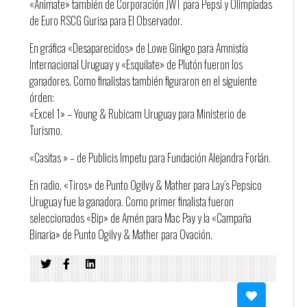
«Animate» también de Corporación JWT para Pepsi y Olimpiadas
de Euro RSCG Gurisa para El Observador.
En gráfica «Desaparecidos» de Lowe Ginkgo para Amnistía
Internacional Uruguay y «Esquilate» de Plutón fueron los
ganadores. Como finalistas también figuraron en el siguiente
órden:
«Excel 1» – Young & Rubicam Uruguay para Ministerio de
Turismo.
«Casitas » – de Publicis Impetu para Fundación Alejandra Forlán.
En radio, «Tiros» de Punto Ogilvy & Mather para Lay’s Pepsico
Uruguay fue la ganadora. Como primer finalista fueron
seleccionados «Bip» de Amén para Mac Pay y la «Campaña
Binaria» de Punto Ogilvy & Mather para Ovación.
«Foglia» de Young & Rubicam Uruguay para Ministerio de
Turismo y «Llamadas» de Publicis Impetu para Movistar fueron
ambos segundo finalista.