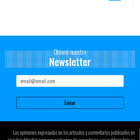
Además del Ojo Local, se conocieron los resultados de algunas
categorías en competencia internacional, en donde Uruguay
también obtuvo premios:
La campaña de DDB «Conquistemos Londres» para la AUF obtuvo
Oro en la categoría Publicidad Digital, WAP, GPRS y correo
electrónico del Ojo de iberoamérica.
Obtené nuestro
Newsletter
Mientras tanto, Gingko se llevó un Ojo de Plata en Bien Público
con su campaña Cero Views para Amnistía Uruguay.
Publicis ímpetu conquistó un Ojo de Plata en la categoría
Postales, con la pieza «Casita» de la campaña para accesibilidad
de la Fundación Alejandra Forlán.
Felicitaciones a todos.
Las opiniones expresadas en los artículos y comentarios publicados en