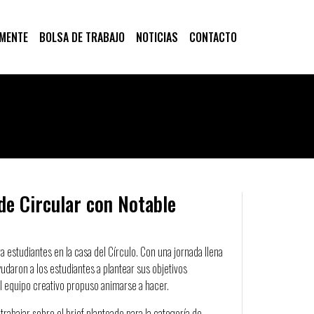
 MENTE
BOLSA DE TRABAJO
NOTICIAS
CONTACTO
de Circular con Notable
ra estudiantes en la casa del Círculo. Con una jornada llena
udaron a los estudiantes a plantear sus objetivos
 el equipo creativo propuso animarse a hacer.
abajar sobre el brief planteado para la categoría de