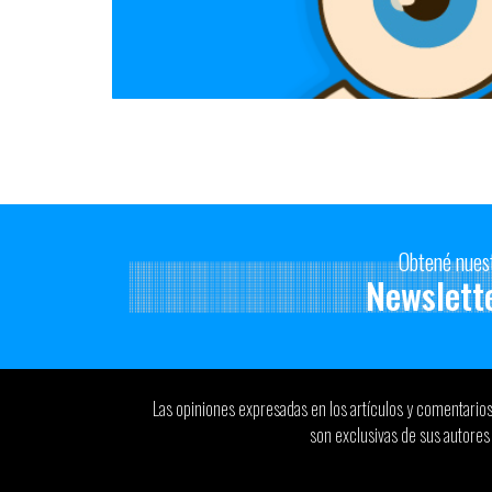
Obtené nues
Newslett
Las opiniones expresadas en los artículos y comentario
son exclusivas de sus autores 