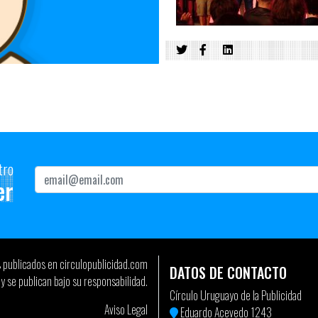
tro
er
s publicados en circulopublicidad.com
DATOS DE CONTACTO
y se publican bajo su responsabilidad.
Círculo Uruguayo de la Publicidad
Aviso Legal
Eduardo Acevedo 1243