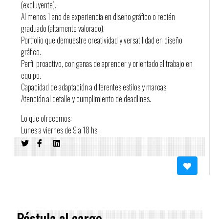
(excluyente).
Al menos 1 año de experiencia en diseño gráfico o recién
graduado (altamente valorado).
Portfolio que demuestre creatividad y versatilidad en diseño
gráfico.
Perfil proactivo, con ganas de aprender y orientado al trabajo en
equipo.
Capacidad de adaptación a diferentes estilos y marcas.
Atención al detalle y cumplimiento de deadlines.
Lo que ofrecemos:
Lunes a viernes de 9 a 18 hs.
Equipo creativo consolidado en Parque Batlle.
Oportunidad de crecimiento profesional en agencia.
Para postularte: Enviá CV, referencias y portfolio
Asunto: «DG Jr.»
¡Esperamos ver tu creatividad en acción!
Póstula al cargo