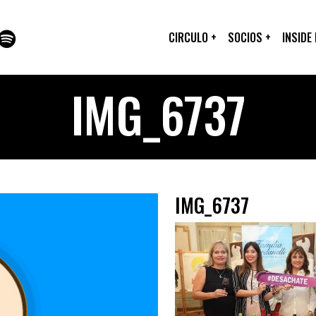
CIRCULO
+
SOCIOS
+
INSIDE
IMG_6737
IMG_6737