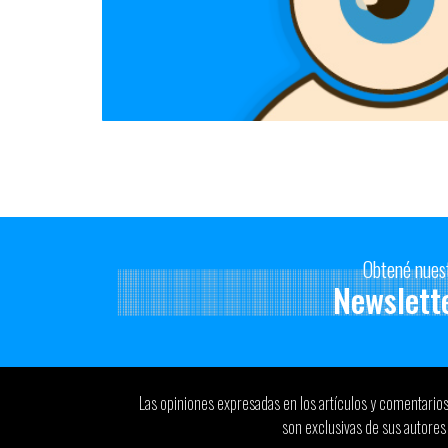
Obtené nues
Newslett
Las opiniones expresadas en los artículos y comentario
son exclusivas de sus autores 