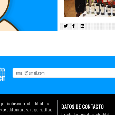
tro
er
s publicados en circulopublicidad.com
DATOS DE CONTACTO
y se publican bajo su responsabilidad.
Círculo Uruguayo de la Publicidad