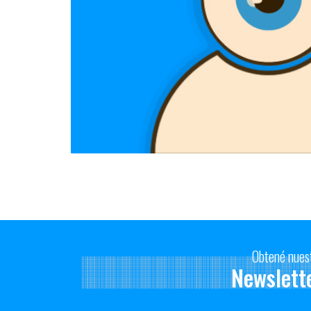
Obtené nues
Newslett