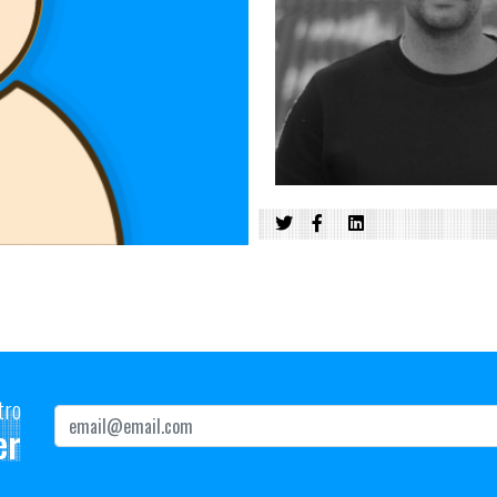
tro
er