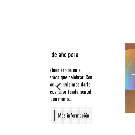
Sorteo de fin de año para
socixs.
Cerramos el año bien arriba en el
Círculo y lo teníamos que celebrar. Con
más o menos excusas, quisimos darle
a nuestros socios, motor fundamental
de la institución, un mimo...
Más información