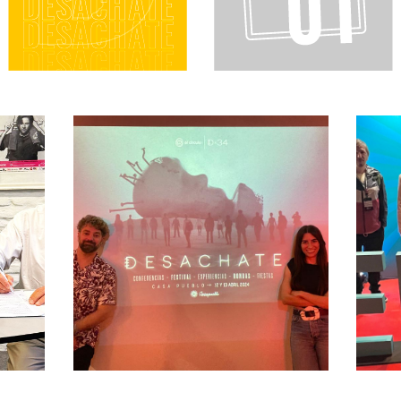
te
¡Un día para celebrar
la publicidad!