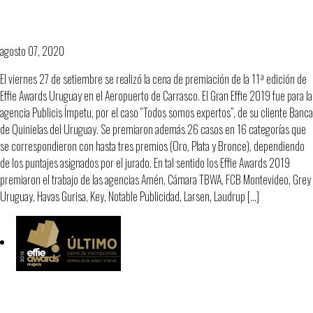
11ª Edición de los EFFIE®URUGUAY. LOS
PREMIADOS 2019!
agosto 07, 2020
El viernes 27 de setiembre se realizó la cena de premiación de la 11ª edición de
Effie Awards Uruguay en el Aeropuerto de Carrasco. El Gran Effie 2019 fue para la
agencia Publicis Ímpetu, por el caso “Todos somos expertos”, de su cliente Banca
de Quinielas del Uruguay. Se premiaron además 26 casos en 16 categorías que
se correspondieron con hasta tres premios (Oro, Plata y Bronce), dependiendo
de los puntajes asignados por el jurado. En tal sentido los Effie Awards 2019
premiaron el trabajo de las agencias Amén, Cámara TBWA, FCB Montevideo, Grey
Uruguay, Havas Gurisa, Key, Notable Publicidad, Larsen, Laudrup […]
EFFIE AWARDS – Cierre definitivo de
inscripciones – Viernes 29 a las 17 hrs.