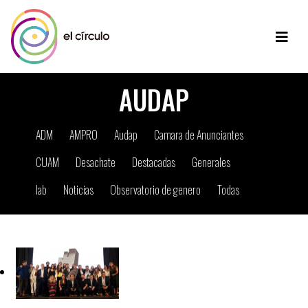
AUDAP
ADM
AMPRO
Audap
Camara de Anunciantes
CUAM
Desachate
Destacadas
Generales
Iab
Noticias
Observatorio de genero
Todas