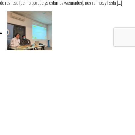
de realidad (de no porque ya estamos vacunados), nos reímos y hasta […]
1er. Taller La Burbuja – Creative Data
septiembre 03, 2021
El mes pasado comenzó un ciclo llamado la burbuja, que es mucho más que una
charla y mucho más que un taller. Es el espacio, en el que de acá a Noviembre,
estudiantes relacionados a la publicidad podrán adentrarse en la industria,
conocer gente grosa, hacerse conocer, aprender, divertirse, complementar sus
estudios y sobre todo, enamorarse -al igual que nosotros- de este hermoso
laburo Para dar comienzo elegimos a Gus Etchandy, Executive Creative Director
de Innvented (reciente ganador en Cannes) y a Nico Ovalle, uno de los máximos