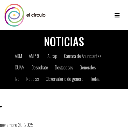
NOTICIAS
ADM
AMPRO
Audap
Camara de Anunciantes
CUAM
Desachate
Destacadas
Generales
Iab
Noticias
Observatorio de genero
Todas
Arrancó el Desachate 2026!
noviembre 20, 2025