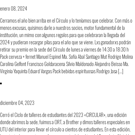
enero 08, 2024
Cerramos el año bien arriba en el Círculo y lo teníamos que celebrar. Con más o
menos excusas, quisimos darle a nuestros socios, motor fundamental de la
institución, un mimo con algunos regalos para que celebraran la llegada del
2024 y pudieran recargar pilas para el año que se viene. Lxs ganadorxs podrán
retirar su premio en la sede del Círculo de lunes a viernes de 14:30 a 18:30 h
Pack cerveza + fernet Manuel Espinel Ma. Sofía Abal Santiago Mut Rodrigo Molina
Carolina Gelfont Francisco Goldaracena Silvio Maldonado Alejandro Beisso Ma.
Virginia Yaquinta Eduard Vargas Pack bebidas espirituosas Rodrigo Jasa […]
Ranking estudiantes talleres CIRCULAR
diciembre 04, 2023
Cerró el Ciclo de talleres de estudiantes del 2023 «CIRCULAR», una edición
donde abrimos la sede, fuimos a ORT, a Brother y dimos talleres especiales en
UTU del interior para llevar el círculo a cientos de estudiantes. En esta edición,