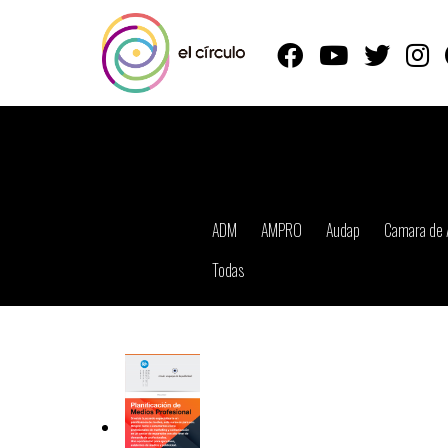
ADM
AMPRO
Audap
Camara de 
Todas