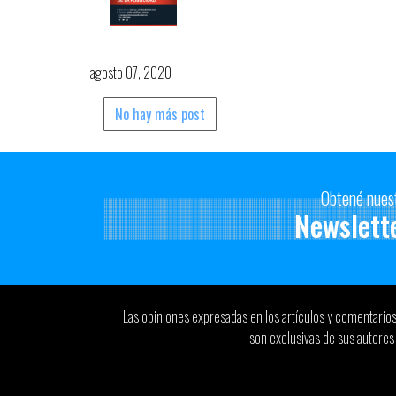
Charla Informativa / Planificac
agosto 07, 2020
No hay más post
Obtené nues
Newslett
Las opiniones expresadas en los artículos y comentario
son exclusivas de sus autores 