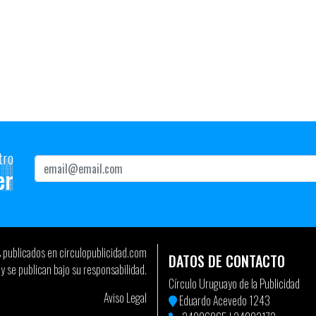
ión de Medios Profesional
tro
er
s publicados en circulopublicidad.com
DATOS DE CONTACTO
y se publican bajo su responsabilidad.
Círculo Uruguayo de la Publicidad
Aviso Legal
Eduardo Acevedo 1243