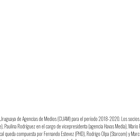
 Medios Profesional
íodo 2018-2020
a Uruguaya de Agencias de Medios (CUAM) para el período 2018-2020. Los socios d
ice), Paulina Rodríguez en el cargo de vicepresidenta (agencia Havas Media), Mar
al queda compuesta por Fernando Estevez (PHD), Rodrigo Olpa (Starcom) y Marcos