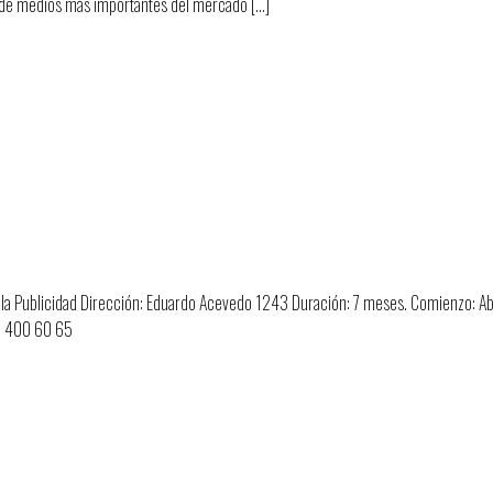
s de medios más importantes del mercado […]
rofesional
de la Publicidad Dirección: Eduardo Acevedo 1243 Duración: 7 meses. Comienzo: Ab
l 2 400 60 65