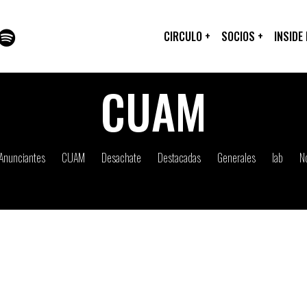
CIRCULO
+
SOCIOS
+
INSIDE
CUAM
Anunciantes
CUAM
Desachate
Destacadas
Generales
Iab
No