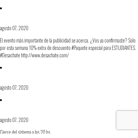
Promo Estudiantes #Desachate2016
agosto 07, 2020
El evento más importante de la publicidad se acerca. ¿Vos ya confirmaste? Solo
por esta semana 10% extra de descuento #Paquete especial para ESTUDIANTES.
‪#‎Desachate‬‬‬‬‬ http://www.desachate.com/
Se viene la fiesta del Círculo
agosto 07, 2020
Último plazo de inscripciones al Festival
agosto 07, 2020
Cierre del sistema a las 20 hs