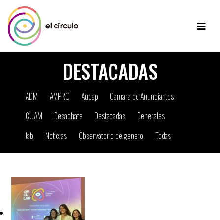
DESTACADAS
ADM
AMPRO
Audap
Camara de Anunciantes
CUAM
Desachate
Destacadas
Generales
Iab
Noticias
Observatorio de genero
Todas